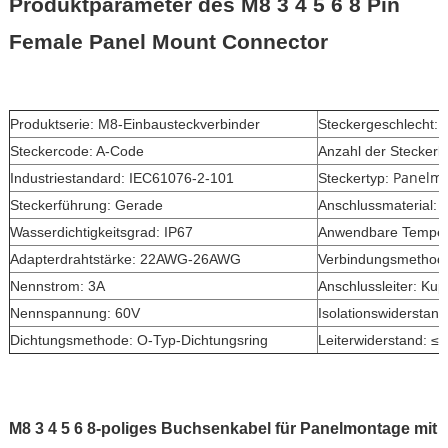
Produktparameter des M8 3 4 5 6 8 Pin
Female Panel Mount Connector
Produktserie: M8-Einbausteckverbinder
Steckergeschlecht: 
Steckercode: A-Code
Anzahl der Steckerke
Panelmo
Industriestandard: IEC61076-2-101
Steckertyp:
Steckerführung: Gerade
Anschlussmaterial: 
Wasserdichtigkeitsgrad: IP67
Anwendbare Tempera
Adapterdrahtstärke: 22AWG-26AWG
Verbindungsmethod
Nennstrom: 3A
Anschlussleiter: Kup
Nennspannung: 60V
Isolationswiderstan
Dichtungsmethode: O-Typ-Dichtungsring
Leiterwiderstand: 
M8 3 4 5 6 8-poliges Buchsenkabel für Panelmontage mit