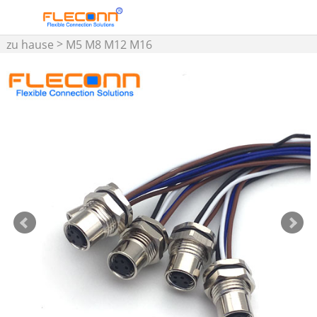
>
zu hause
M5 M8 M12 M16
Steckverbinder und
>
Kabelbaugruppe
M8-
Einbausteckverbinder mit
Kabel