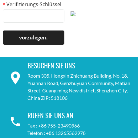
Verifizierungs-Schlüssel
*
BESUCHEN SIE UNS
Room 305, Hongxin Zhichuang Building, No. 18,
Yuannan Road, Genzhuyuan Community, Matian
Street, Guang ming New district, Shenzhen City,
China ZIP: 518106
RUFEN SIE UNS AN
Fax : +86 755-23490966
Telefon : +86 13265562978