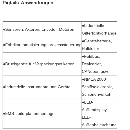
Pigtails. Anwendungen
●Industrielle
●Sensoren, Aktoren, Encoder, Motoren
Gitterlichtvorhänge
●Gerätebatterie,
●Fabrikautomatisierungsprozesssteuerung
Halbleiter
●Feldbus:
●Druckgeräte für Verpackungsetiketten
DeviceNet,
CANopen usw.
●NMEA 2000
●Industrielle Instrumente und Geräte
Schiffselektronik,
Schienenverkehr
●LED-
Außendisplay,
●EMS-Leiterplattenmontage
LED-
Außenbeleuchtung