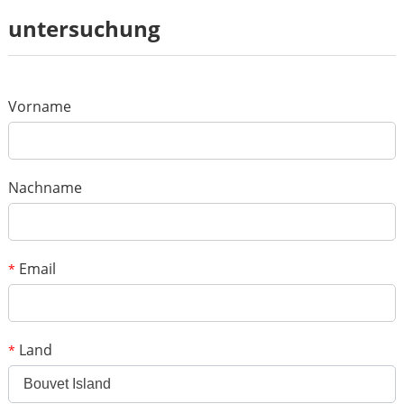
Rezension
untersuchung
*
Name
*
E-mail
Vorname
Deine Bewertung
*
Gegenstand
Nachname
*
Botschaft
Email
*
Land
*
Bouvet Island