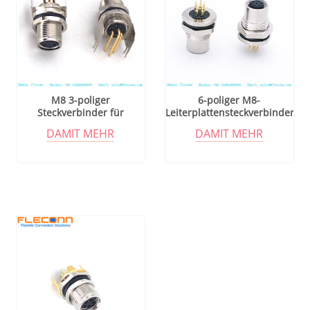
M8 3-poliger
6-poliger M8-
Steckverbinder für
Leiterplattensteckverbinder
Leiterplattenmontage, 90
für Frontplattenmontage
DAMIT MEHR
DAMIT MEHR
Grad rechtwinklige Stifte