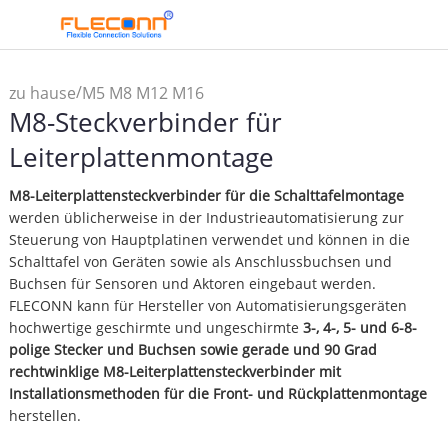
/
zu hause
M5 M8 M12 M16
M8-Steckverbinder für
Steckverbinder und
/
Kabelbaugruppe
M8-
Leiterplattenmontage
/
Stecker
M8-Steckverbinder
M8-Leiterplattensteckverbinder für die Schalttafelmontage
für Leiterplattenmontage
werden üblicherweise in der Industrieautomatisierung zur
Steuerung von Hauptplatinen verwendet und können in die
Schalttafel von Geräten sowie als Anschlussbuchsen und
Buchsen für Sensoren und Aktoren eingebaut werden.
FLECONN kann für Hersteller von Automatisierungsgeräten
hochwertige geschirmte und ungeschirmte
3-, 4-, 5- und 6-8-
polige Stecker und Buchsen sowie gerade und 90 Grad
rechtwinklige M8-Leiterplattensteckverbinder mit
Installationsmethoden für die Front- und Rückplattenmontage
herstellen.