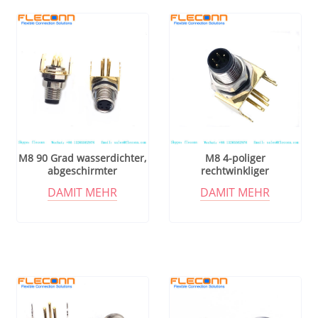
M8 90 Grad wasserdichter,
M8 4-poliger
abgeschirmter
rechtwinkliger
Steckverbinder, Buchse für
Panelmontage-Stecker,
DAMIT MEHR
DAMIT MEHR
Schalttafelmontage, 3, 4, 5,
PCB-DIP-Lötanschlüsse
6, 8-poliger Stecker