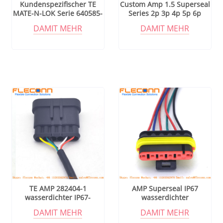
Kundenspezifischer TE
Custom Amp 1.5 Superseal
MATE-N-LOK Serie 640585-
Series 2p 3p 4p 5p 6p
1 Steckverbinder-
Wasserdichter Kfz-
DAMIT MEHR
DAMIT MEHR
Kabelbaum, 6-polig
Steckverbinder-Kabelbaum
TE AMP 282404-1
AMP Superseal IP67
wasserdichter IP67-
wasserdichter
Stecker-Kabelbaum
Steckverbinder-Kabelbaum
DAMIT MEHR
DAMIT MEHR
282090-1