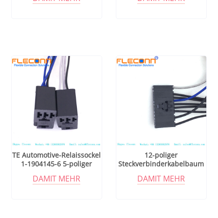
TE Automotive-Relaissockel
12-poliger
1-1904145-6 5-poliger
Steckverbinderkabelbaum
Steckverbinder-Kabelbaum
mit 2,54 mm Rastermaß, 1-
DAMIT MEHR
DAMIT MEHR
104257-1, TE AMPMOUD-
Stecker