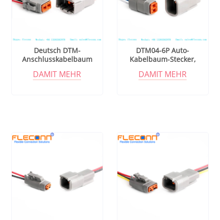
Deutsch DTM-
DTM04-6P Auto-
Anschlusskabelbaum
Kabelbaum-Stecker,
DTM06-8S 8-poliges,
wasserdichter Deutsch-
DAMIT MEHR
DAMIT MEHR
wasserdicht versiegeltes
Stecker
Autokabel