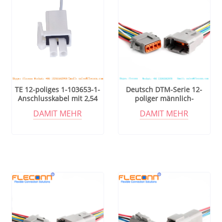
TE 12-poliges 1-103653-1-
Deutsch DTM-Serie 12-
Anschlusskabel mit 2,54
poliger männlich-
mm Rastermaß
weiblicher wasserdichter
DAMIT MEHR
DAMIT MEHR
Kfz-Steckverbinder,
abgedichteter
Kabelbaumstecker DTM06-
12S DTM04-12P