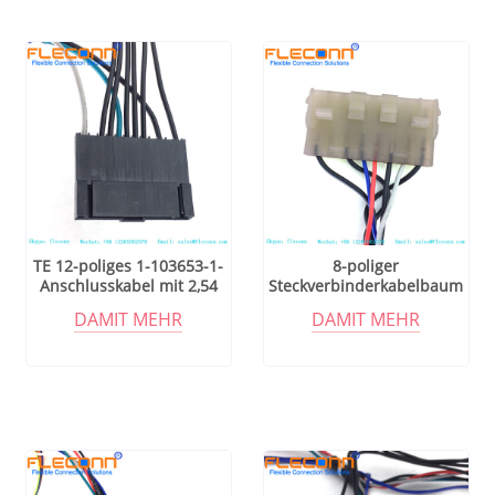
TE 12-poliges 1-103653-1-
8-poliger
Anschlusskabel mit 2,54
Steckverbinderkabelbaum
mm Rastermaß
der TE MATE-N-LOK-Serie
DAMIT MEHR
DAMIT MEHR
926308-1