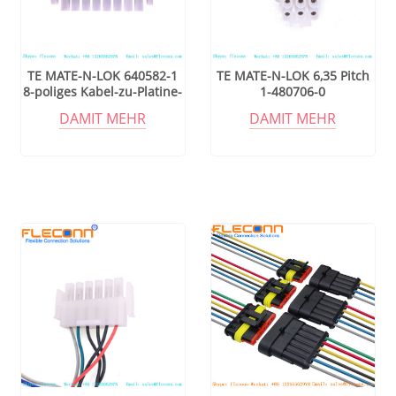
TE MATE-N-LOK 640582-1
TE MATE-N-LOK 6,35 Pitch
8-poliges Kabel-zu-Platine-
1-480706-0
Anschlusskabel mit 6,35
Steckverbinderkabelbaum
DAMIT MEHR
DAMIT MEHR
mm Rastermaß