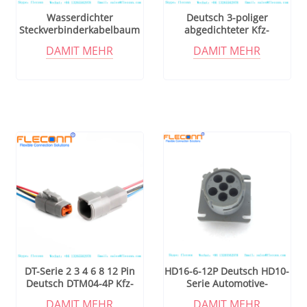
Wasserdichter
Deutsch 3-poliger
Steckverbinderkabelbaum
abgedichteter Kfz-
der DTM-Serie DTM04-2P
Elektrostecker,
DAMIT MEHR
DAMIT MEHR
von Deutsch
wasserdichter
Steckverbinder,
Kabelbaum, DTM-Serie,
DTM06-3S, DTM04-3P
DT-Serie 2 3 4 6 8 12 Pin
HD16-6-12P Deutsch HD10-
Deutsch DTM04-4P Kfz-
Serie Automotive-
Kabelbaumanschlüsse
Steckverbinder
DAMIT MEHR
DAMIT MEHR