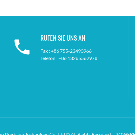
RUFEN SIE UNS AN
Fax : +86 755-23490966
Telefon : +86 13265562978
n Precision Technology Co., Ltd © All Rights Reserved.
POWERE