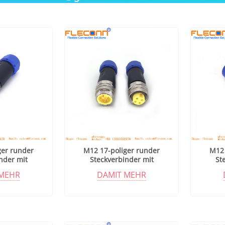
ger runder
M12 17-poliger runder
M12 
nder mit
Steckverbinder mit
St
chirmung
Metallabschirmung
Me
 MEHR
DAMIT MEHR