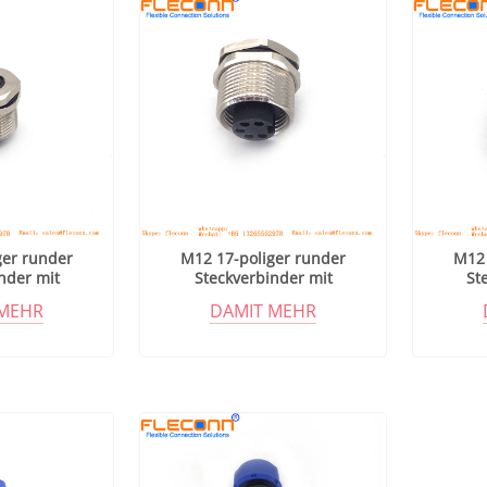
ger runder
M12 17-poliger runder
M12 
nder mit
Steckverbinder mit
St
chirmung
Metallabschirmung
Me
 MEHR
DAMIT MEHR