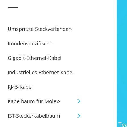
Steckverbinder und
Kabelbaugruppe
Umspritzte Steckverbinder-
Kundenspezifische
Kabelbäume
Gigabit-Ethernet-Kabel
Kabelkonfektionen
Industrielles Ethernet-Kabel
RJ45-Kabel
Kabelbaum für Molex-
JST-Steckerkabelbaum
Stecker