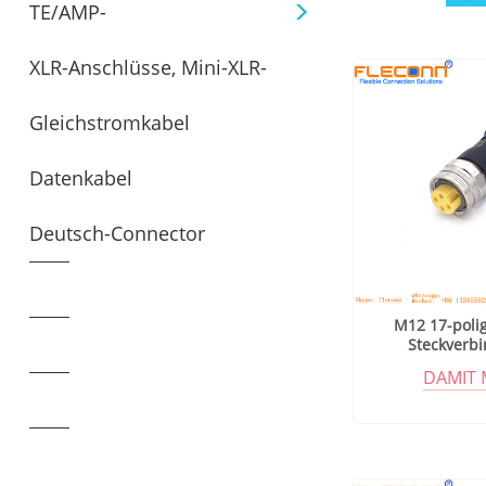
TE/AMP-
XLR-Anschlüsse, Mini-XLR-
Steckverbinderkabelkonfektionen
Gleichstromkabel
Stecker- und Buchsenkabel
Datenkabel
Deutsch-Connector
M12 17-poli
Steckverbi
Metallabs
DAMIT