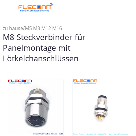
/
zu hause
M5 M8 M12 M16
M8-Steckverbinder für
Steckverbinder und
/
Kabelbaugruppe
M8-
Panelmontage mit
/
Stecker
M8-Steckverbinder
Lötkelchanschlüssen
für Panelmontage mit
Lötkelchanschlüssen