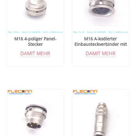
M16 4-poliger Panel-
M16 A-kodierter
Stecker
Einbausteckverbinder mit
4 Kontakten, rückseitige
DAMIT MEHR
DAMIT MEHR
Montage