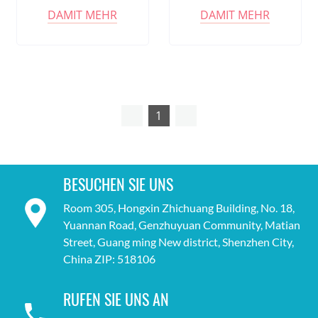
Buchsenstecker
Rundsteckverbinder
DAMIT MEHR
DAMIT MEHR
1
BESUCHEN SIE UNS
Room 305, Hongxin Zhichuang Building, No. 18,
Yuannan Road, Genzhuyuan Community, Matian
Street, Guang ming New district, Shenzhen City,
China ZIP: 518106
RUFEN SIE UNS AN