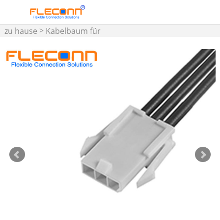
>
zu hause
Kabelbaum für
>
Molex-Stecker
4.2 Pitch-
Kabelbaum