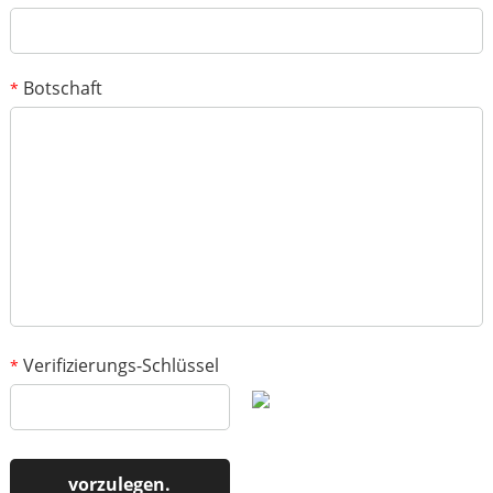
einzelnen Fotos darf 2 MB nicht überschreiten.
Botschaft
*
1
/3
Verifizierungs-Schlüssel
*