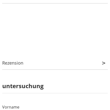
Rezension
Rezension
untersuchung
*
Name
*
E-mail
Vorname