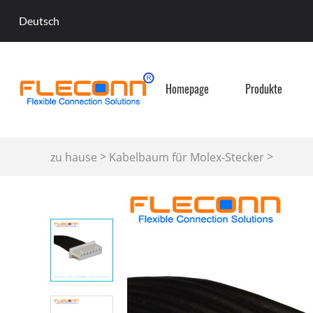
Deutsch
Homepage
Produkte
>
>
zu hause
Kabelbaum für Molex-Stecker