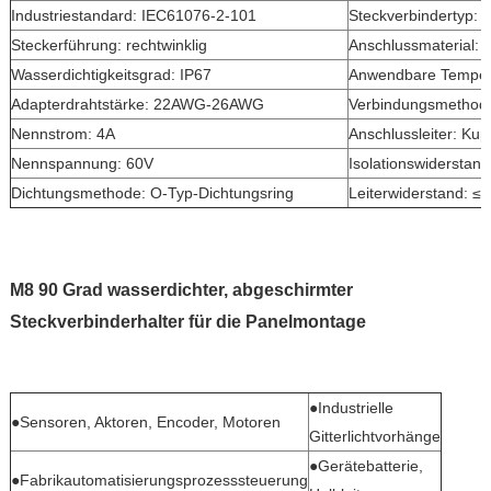
F
Industriestandard: IEC61076-2-101
Steckverbindertyp:
Steckerführung: rechtwinklig
Anschlussmaterial: 
Wasserdichtigkeitsgrad: IP67
Anwendbare Tempera
Adapterdrahtstärke: 22AWG-26AWG
Verbindungsmethod
Nennstrom: 4A
Anschlussleiter: Kup
Nennspannung: 60V
Isolationswiderstan
Dichtungsmethode: O-Typ-Dichtungsring
Leiterwiderstand: 
M8 90 Grad wasserdichter, abgeschirmter
Steckverbinderhalter für die Panelmontage
●Industrielle
●Sensoren, Aktoren, Encoder, Motoren
Gitterlichtvorhänge
●Gerätebatterie,
●Fabrikautomatisierungsprozesssteuerung