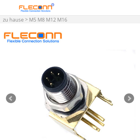
>
zu hause
M5 M8 M12 M16
Steckverbinder und
>
Kabelbaugruppe
M8-
>
Stecker
M8-Steckverbinder
für Leiterplattenmontage