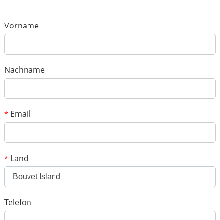
*
Name
*
E-mail
Vorname
Deine Bewertung
*
Gegenstand
Nachname
*
Botschaft
Email
*
Land
*
Bouvet Island
*
Verifizierungs-Schlüssel
Telefon