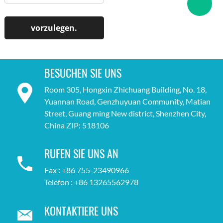
BESUCHEN SIE UNS
Room 305, Hongxin Zhichuang Building, No. 18,
Yuannan Road, Genzhuyuan Community, Matian
Street, Guang ming New district, Shenzhen City,
China ZIP: 518106
RUFEN SIE UNS AN
Fax : +86 755-23490966
Telefon : +86 13265562978
KONTAKTIERE UNS