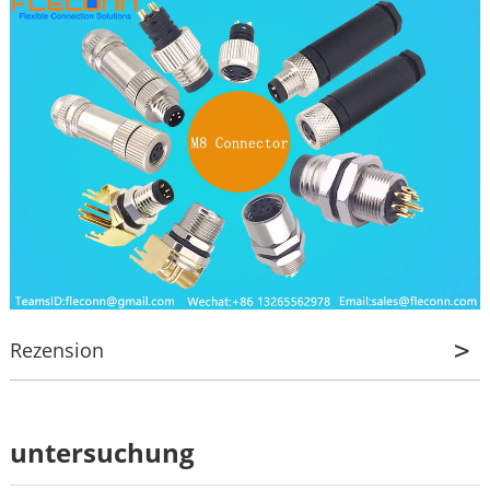
Rezension
Rezension
untersuchung