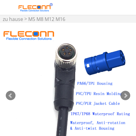
>
zu hause
M5 M8 M12 M16
Steckverbinder und
>
Kabelbaugruppe
M8-Kabel
3 4 5 6 8 Pin, M8-
Sensorkabel