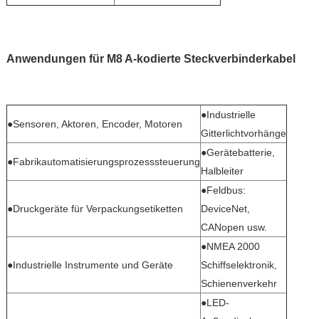
Anwendungen für
M8 A-kodierte Steckverbinderkabel
●Industrielle
●Sensoren, Aktoren, Encoder, Motoren
Gitterlichtvorhänge
●Gerätebatterie,
●Fabrikautomatisierungsprozesssteuerung
Halbleiter
●Feldbus:
●Druckgeräte für Verpackungsetiketten
DeviceNet,
CANopen usw.
●NMEA 2000
●Industrielle Instrumente und Geräte
Schiffselektronik,
Schienenverkehr
●LED-