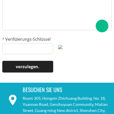
Verifizierungs-Schlüssel
*
BESUCHEN SIE UNS
Room 305, Hongxin Zhichuang Building, No. 18,
Yuannan Road, Genzhuyuan Community, Matian
Street, Guang ming New district, Shenzhen City,