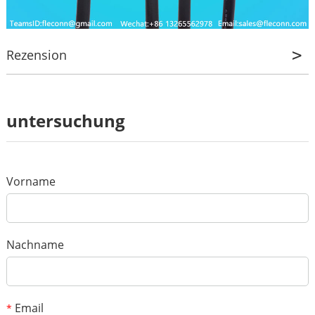
Rezension
Rezension
untersuchung
*
Name
*
E-mail
Vorname
Deine Bewertung
*
Gegenstand
Nachname
*
Botschaft
Email
*