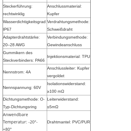
Steckerführung:
Anschlussmaterial:
rechtwinklig
Kupfer
Wasserdichtigkeitsgrad:
Verdrahtungsmethode:
IP67
Schweißdraht
Adapterdrahtstärke:
Verbindungsmethode:
20–28 AWG
Gewindeanschluss
Gummikern des
Injektionsmaterial: TPU
Steckverbinders: PA66
Anschlussleiter: Kupfer
Nennstrom: 4A
vergoldet
Isolationswiderstand:
Nennspannung: 60V
≥100 mΩ
Dichtungsmethode: O-
Leiterwiderstand:
Typ-Dichtungsring
≤5mΩ
Anwendbare
Temperatur: -20°-
Drahtmantel: PVC/PUR
+80°