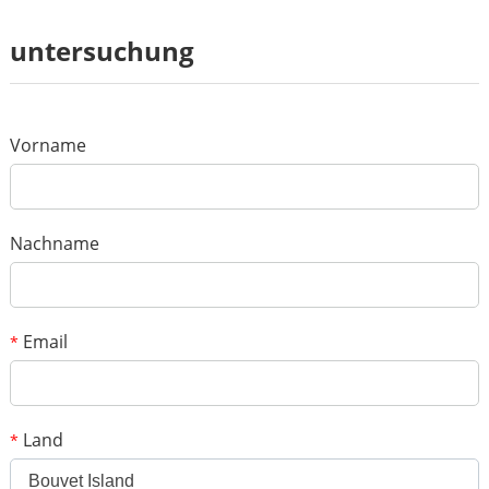
Rezension
untersuchung
*
Name
*
E-mail
Vorname
Deine Bewertung
*
Gegenstand
Nachname
*
Botschaft
Email
*
Land
*
Bouvet Island