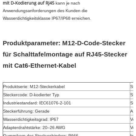
mit D-Kodierung auf RJ45
kann je nach
Anwendungsanforderungen des Kunden die
Wasserdichtigkeitsklasse IP67/IP68 erreichen.
Produktparameter: M12-D-Code-Stecker
für Schalttafelmontage auf RJ45-Stecker
mit Cat6-Ethernet-Kabel
Produktserie: M12-Steckerkabel
St
Steckercode: D-kodierter Typ
St
Industriestandard: IEC61076-2-101
Ste
Steckerführung: Gerade
An
Wasserdichtigkeitsgrad: IP67
Ve
Adapterdrahtstärke: 20–26 AWG
Ve
Gummikern des Steckverbinders: PA66
In