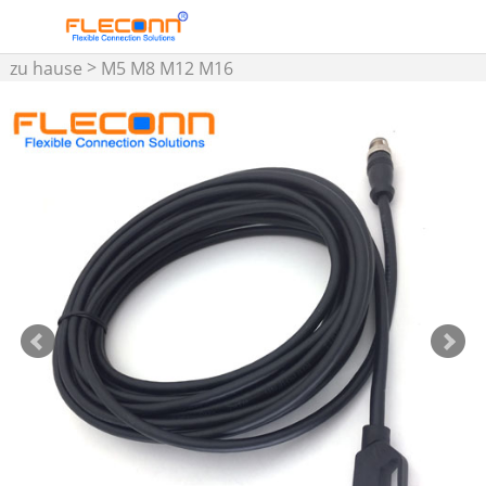
>
zu hause
M5 M8 M12 M16
Steckverbinder und
>
Kabelbaugruppe
M12-
>
Kabel
M12 D-kodiertes
Anschlusskabel