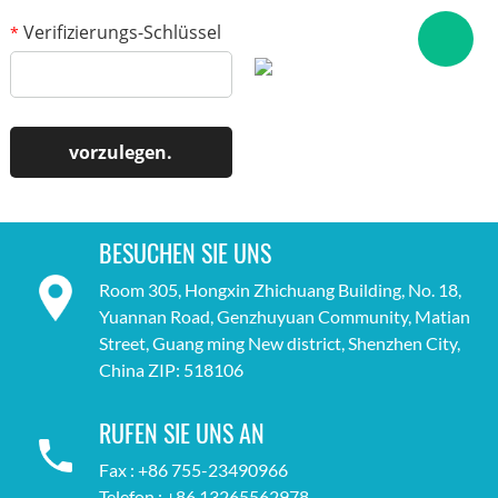
Verifizierungs-Schlüssel
*
BESUCHEN SIE UNS
Room 305, Hongxin Zhichuang Building, No. 18,
Yuannan Road, Genzhuyuan Community, Matian
Street, Guang ming New district, Shenzhen City,
China ZIP: 518106
RUFEN SIE UNS AN
Fax : +86 755-23490966
Telefon : +86 13265562978