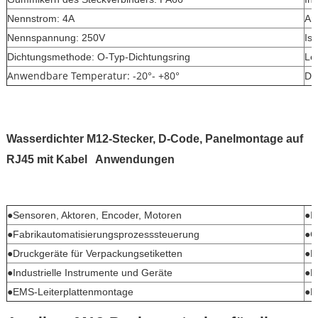
Nennstrom: 4A
Ans
Nennspannung: 250V
Is
Dichtungsmethode: O-Typ-Dichtungsring
Le
Anwendbare Temperatur: -20°- +80°
Dr
Wasserdichter M12-Stecker, D-Code, Panelmontage auf
RJ45 mit Kabel
Anwendungen
●Sensoren, Aktoren, Encoder, Motoren
●In
●Fabrikautomatisierungsprozesssteuerung
●Ge
●Druckgeräte für Verpackungsetiketten
●F
●Industrielle Instrumente und Geräte
●N
●EMS-Leiterplattenmontage
●L