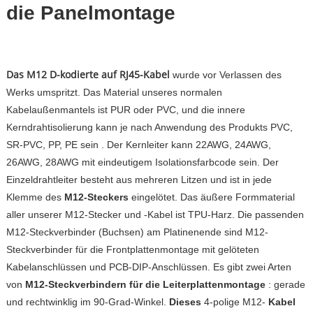
die Panelmontage
Das M12 D-kodierte auf RJ45-Kabel
wurde vor Verlassen des
Werks umspritzt. Das Material unseres normalen
Kabelaußenmantels ist PUR oder PVC, und die innere
Kerndrahtisolierung kann
je nach Anwendung des Produkts
PVC,
SR-PVC, PP, PE sein
. Der Kernleiter kann 22AWG, 24AWG,
26AWG, 28AWG mit eindeutigem Isolationsfarbcode sein. Der
Einzeldrahtleiter besteht aus mehreren Litzen und ist in jede
Klemme des
M12-Steckers
eingelötet. Das äußere Formmaterial
aller unserer M12-Stecker und -Kabel ist TPU-Harz. Die passenden
M12-Steckverbinder (Buchsen) am Platinenende sind M12-
Steckverbinder für die Frontplattenmontage mit
gelöteten
Kabelanschlüssen und PCB-DIP-Anschlüssen. Es gibt zwei Arten
von
M12-Steckverbindern für die Leiterplattenmontage
: gerade
und rechtwinklig im 90-Grad-Winkel.
Dieses
4-polige M12-
Kabel