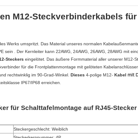
en M12-Steckverbinderkabels fü
es Werks umspritzt. Das Material unseres normalen Kabelaußenmantel
PE sein
. Der Kernleiter kann 22AWG, 24AWG, 26AWG, 28AWG mit eindeut
12-Steckers
eingelötet. Das äußere Formmaterial aller unserer M12-S
kverbinder für die Frontplattenmontage mit
gelöteten Kabelanschlüsse
mit 
und rechtwinklig im 90-Grad-Winkel.
Dieses
4-polige M12-
Kabel
tsklasse IP67/IP68 erreichen.
r für Schalttafelmontage auf RJ45-Stecker 
Steckergeschlecht: Weiblich
Steckerkernnummer: 4P