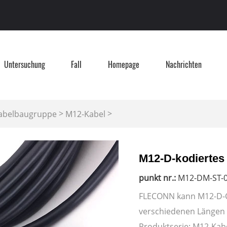
Untersuchung
Fall
Homepage
Nachrichten
>
>
Kabelbaugruppe
M12-Kabel
M12-D-kodiertes
punkt nr.:
M12-DM-ST-0
FLECONN kann M12-D-C
verschiedenen Längen a
Produktserie: M12-Kab