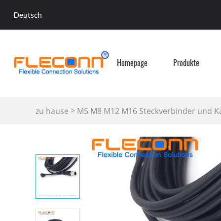
Deutsch
Homepage
Produkte
>
zu hause
M5 M8 M12 M16 Steckverbinder und 
M12 D-kodiertes Anschlusskabel