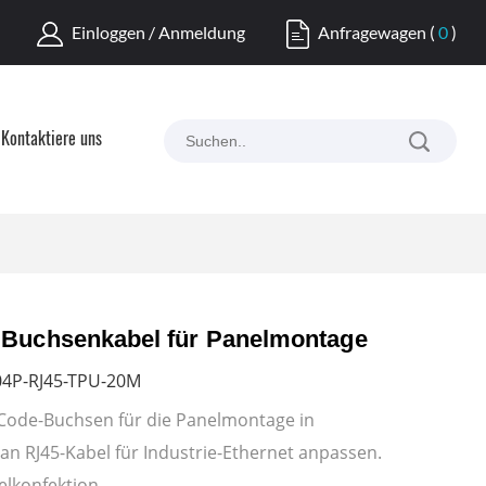
Einloggen / Anmeldung
Anfragewagen
(
0
)
Kontaktiere uns
 Buchsenkabel für Panelmontage
4P-RJ45-TPU-20M
ode-Buchsen für die Panelmontage in
n RJ45-Kabel für Industrie-Ethernet anpassen.
elkonfektion