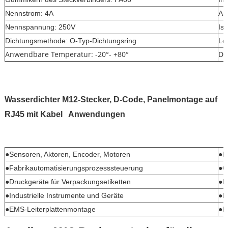
Nennstrom: 4A
Ans
Nennspannung: 250V
Is
Dichtungsmethode: O-Typ-Dichtungsring
Le
Anwendbare Temperatur: -20°- +80°
Dr
Wasserdichter M12-Stecker, D-Code, Panelmontage auf
RJ45 mit Kabel
Anwendungen
●Sensoren, Aktoren, Encoder, Motoren
●In
●Fabrikautomatisierungsprozesssteuerung
●Ge
●Druckgeräte für Verpackungsetiketten
●F
●Industrielle Instrumente und Geräte
●N
●EMS-Leiterplattenmontage
●L