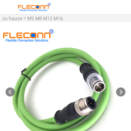
>
zu hause
M5 M8 M12 M16
Steckverbinder und
>
Kabelbaugruppe
M12-
>
Kabel
M12 D-kodiertes
Anschlusskabel