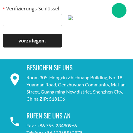
Verifizierungs-Schlüssel
*
BESUCHEN SIE UNS
Room 305, Hongxin Zhichuang Building, No. 18,
Yuannan Road, Genzhuyuan Community, Matian
Street, Guang ming New district, Shenzhen City,
China ZIP: 518106
RUFEN SIE UNS AN
Fax : +86 755-23490966
Telefon : +86 13265562978