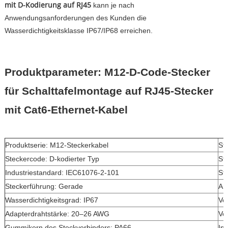
mit D-Kodierung auf RJ45
kann je nach
Anwendungsanforderungen des Kunden die
Wasserdichtigkeitsklasse IP67/IP68 erreichen.
Produktparameter: M12-D-Code-Stecker
für Schalttafelmontage auf RJ45-Stecker
mit Cat6-Ethernet-Kabel
Produktserie: M12-Steckerkabel
St
Steckercode: D-kodierter Typ
St
Industriestandard: IEC61076-2-101
Ste
Steckerführung: Gerade
An
Wasserdichtigkeitsgrad: IP67
Ve
Adapterdrahtstärke: 20–26 AWG
Ve
Gummikern des Steckverbinders: PA66
In