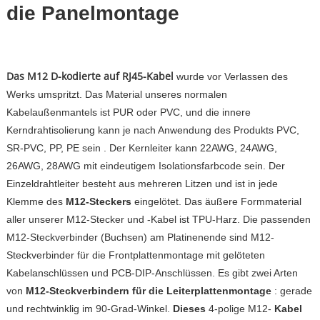
die Panelmontage
Das M12 D-kodierte auf RJ45-Kabel
wurde vor Verlassen des
Werks umspritzt. Das Material unseres normalen
Kabelaußenmantels ist PUR oder PVC, und die innere
Kerndrahtisolierung kann
je nach Anwendung des Produkts
PVC,
SR-PVC, PP, PE sein
. Der Kernleiter kann 22AWG, 24AWG,
26AWG, 28AWG mit eindeutigem Isolationsfarbcode sein. Der
Einzeldrahtleiter besteht aus mehreren Litzen und ist in jede
Klemme des
M12-Steckers
eingelötet. Das äußere Formmaterial
aller unserer M12-Stecker und -Kabel ist TPU-Harz. Die passenden
M12-Steckverbinder (Buchsen) am Platinenende sind M12-
Steckverbinder für die Frontplattenmontage mit
gelöteten
Kabelanschlüssen und PCB-DIP-Anschlüssen. Es gibt zwei Arten
von
M12-Steckverbindern für die Leiterplattenmontage
: gerade
und rechtwinklig im 90-Grad-Winkel.
Dieses
4-polige M12-
Kabel