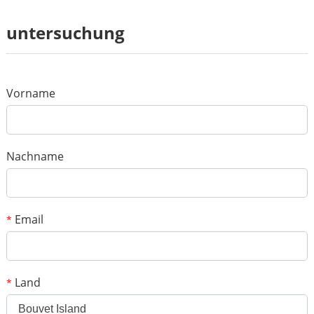
Rezension
untersuchung
*
Name
*
E-mail
Vorname
Deine Bewertung
*
Gegenstand
Nachname
*
Botschaft
Email
*
Land
*
Bouvet Island