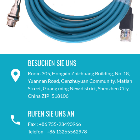
BESUCHEN SIE UNS
Room 305, Hongxin Zhichuang Building, No. 18,
Yuannan Road, Genzhuyuan Community, Matian
Street, Guang ming New district, Shenzhen City,
China ZIP: 518106
RUFEN SIE UNS AN
Fax : +86 755-23490966
Telefon : +86 13265562978